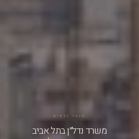
סנטר נכסים
משרד נדל״ן בתל אביב